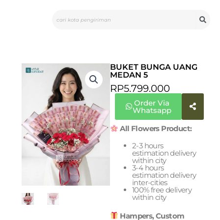
Skip
Search
to
content
BUKET BUNGA UANG
MEDAN 5
RP
5.799.000
Order Via
Whatsapp
All Flowers Product:
2-3 hours
estimation delivery
within city
3-4 hours
estimation delivery
inter-cities
100% free delivery
within city
Hampers, Custom