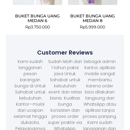
BUKET BUNGA UANG
BUKET BUNGA UANG
MEDAN 6
MEDAN 8
Rp
3.750.000
Rp
5.999.000
Customer Reviews
Kami sudah
Sudah lebih dari
Sebagai admin
langganan
1 tahun pakai
kantor, aplikasi
pesan
jasa Untuk
mobile sangat
karangan
Sahabat untuk
membantu
bunga di Untuk
kebutuhan
karena order
Sahabat untuk
event dan relasi
bisa dilakukan
kebutuhan
bisnis. Kualitas
langsung dari
kantor—mulai
bunga
WhatsApp atau
dari ucapan
konsisten dan
aplikasi tanpa
selamat hingga
proses order
proses panjang.
dukacita.
super praktis via
Kami sudah
Pelayanannya
WhatsApp.
langganan dan