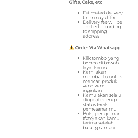
Gifts, Cake, etc
Estimated delivery
time may differ
Delivery fee will be
applied according
to shipping
address
Order Via Whatsapp
Klik tombol yang
berada di bawah
layar kamu
Kami akan
membantu untuk
mencari produk
yang kamu
inginkan
Kamu akan selalu
diupdate dengan
status terakhir
pemesananmu
Bukti pengiriman
(foto) akan kamu
terima setelah
barang sampai