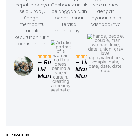
cepat, hasilnya
Cashback untuk
selalu puas
selalu rapi, .
pelanggan rutin
dengan
Sangat
benar-benar
layanan serta
membantu
terasa
cashbacknya.
untuk
manfaatnya.
kebutuhan rutin
perusahaan.
– F
Ad
– Rina,
– Linda,
HR
Marketing
Manager
Manager
ABOUT US