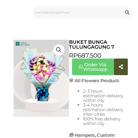
Skip
Search
to
content
BUKET BUNGA
TULUNGAGUNG 7
RP
687.500
Order Via
Whatsapp
🌸 All Flowers Product:
2-3 hours
estimation delivery
within city
3-4 hours
estimation delivery
inter-cities
100% free delivery
within city
🎁 Hampers, Custom