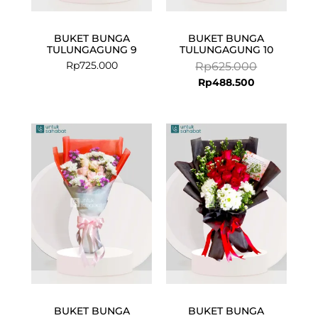
BUKET BUNGA
BUKET BUNGA
TULUNGAGUNG 9
TULUNGAGUNG 10
Rp
725.000
Rp
625.000
Rp
488.500
Current
Original
price
price
is:
was:
Rp475.000.
Rp606.500.
BUKET BUNGA
BUKET BUNGA