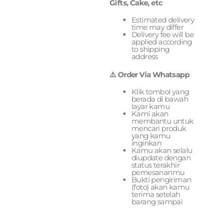
Gifts, Cake, etc
Estimated delivery
time may differ
Delivery fee will be
applied according
to shipping
address
⚠️ Order Via Whatsapp
Klik tombol yang
berada di bawah
layar kamu
Kami akan
membantu untuk
mencari produk
yang kamu
inginkan
Kamu akan selalu
diupdate dengan
status terakhir
pemesananmu
Bukti pengiriman
(foto) akan kamu
terima setelah
barang sampai