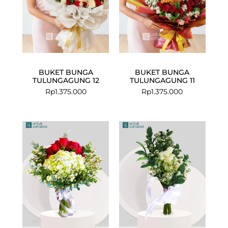
BUKET BUNGA
BUKET BUNGA
TULUNGAGUNG 12
TULUNGAGUNG 11
Rp
1.375.000
Rp
1.375.000
Current
Original
price
price
is:
was:
Rp488.500.
Rp625.000.