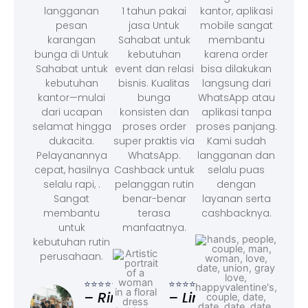
langganan
1 tahun pakai
kantor, aplikasi
pesan
jasa Untuk
mobile sangat
karangan
Sahabat untuk
membantu
bunga di Untuk
kebutuhan
karena order
Sahabat untuk
event dan relasi
bisa dilakukan
kebutuhan
bisnis. Kualitas
langsung dari
kantor—mulai
bunga
WhatsApp atau
dari ucapan
konsisten dan
aplikasi tanpa
selamat hingga
proses order
proses panjang.
dukacita.
super praktis via
Kami sudah
Pelayanannya
WhatsApp.
langganan dan
cepat, hasilnya
Cashback untuk
selalu puas
selalu rapi, .
pelanggan rutin
dengan
Sangat
benar-benar
layanan serta
membantu
terasa
cashbacknya.
untuk
manfaatnya.
kebutuhan rutin
perusahaan.
⭐⭐⭐
– F
⭐⭐⭐⭐⭐
⭐⭐⭐⭐⭐
Ad
– Rina,
– Linda,