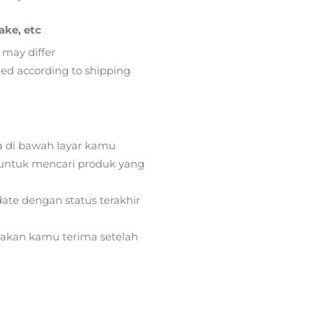
ake, etc
 may differ
lied according to shipping
a di bawah layar kamu
ntuk mencari produk yang
ate dengan status terakhir
) akan kamu terima setelah