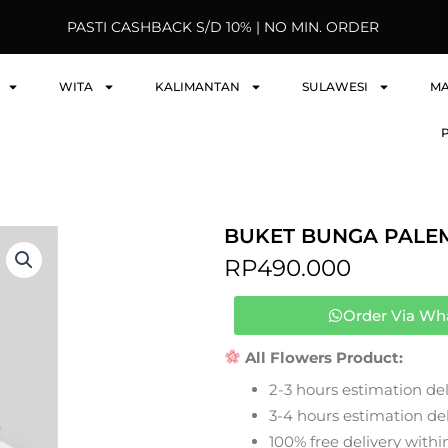
PASTI CASHBACK S/D 10% | NO MIN. ORDER
WITA
KALIMANTAN
SULAWESI
M
BUKET BUNGA PALE
RP
490.000
Order Via Wh
All Flowers Product:
2-3 hours estimation del
3-4 hours estimation deli
100% free delivery within