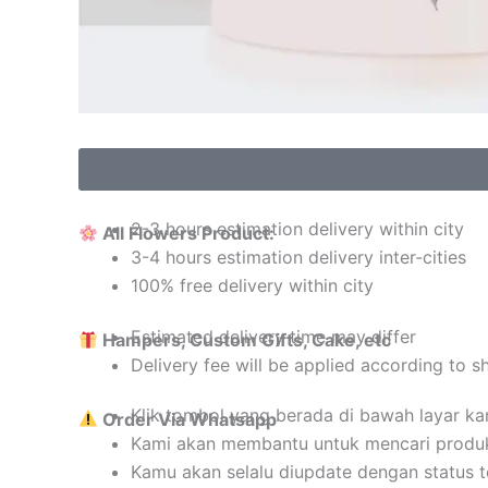
2-3 hours estimation delivery within city
All Flowers Product:
3-4 hours estimation delivery inter-cities
100% free delivery within city
Estimated delivery time may differ
Hampers, Custom Gifts, Cake, etc
Delivery fee will be applied according to s
Klik tombol yang berada di bawah layar k
Order Via Whatsapp
Kami akan membantu untuk mencari produ
Kamu akan selalu diupdate dengan status 