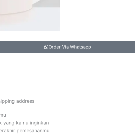
Order Via Whatsapp
hipping address
amu
k yang kamu inginkan
terakhir pemesananmu