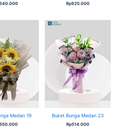
640.000
Rp
925.000
unga Medan 19
Buket Bunga Medan 23
550.000
Rp
514.000