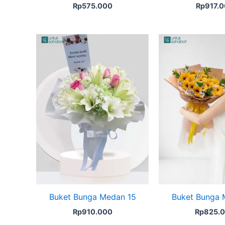
Rp
575.000
Rp
917.
Buket Bunga Medan 15
Buket Bunga 
Rp
910.000
Rp
825.