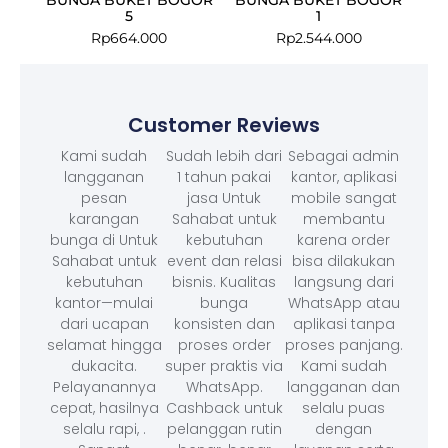
5
1
Rp
664.000
Rp
2.544.000
Customer Reviews
Kami sudah
Sudah lebih dari
Sebagai admin
langganan
1 tahun pakai
kantor, aplikasi
pesan
jasa Untuk
mobile sangat
karangan
Sahabat untuk
membantu
bunga di Untuk
kebutuhan
karena order
Sahabat untuk
event dan relasi
bisa dilakukan
kebutuhan
bisnis. Kualitas
langsung dari
kantor—mulai
bunga
WhatsApp atau
dari ucapan
konsisten dan
aplikasi tanpa
selamat hingga
proses order
proses panjang.
dukacita.
super praktis via
Kami sudah
Pelayanannya
WhatsApp.
langganan dan
cepat, hasilnya
Cashback untuk
selalu puas
selalu rapi, .
pelanggan rutin
dengan