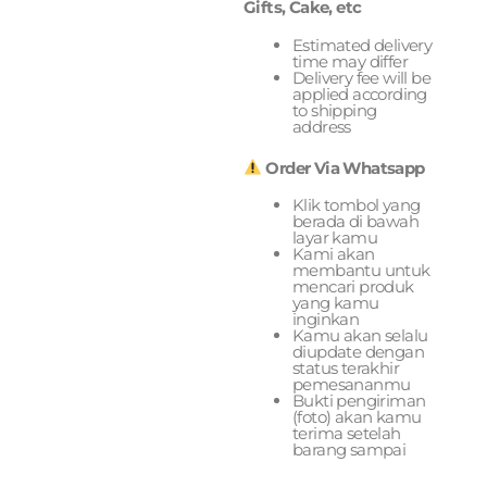
Gifts, Cake, etc
Estimated delivery
time may differ
Delivery fee will be
applied according
to shipping
address
Order Via Whatsapp
Klik tombol yang
berada di bawah
layar kamu
Kami akan
membantu untuk
mencari produk
yang kamu
inginkan
Kamu akan selalu
diupdate dengan
status terakhir
pemesananmu
Bukti pengiriman
(foto) akan kamu
terima setelah
barang sampai