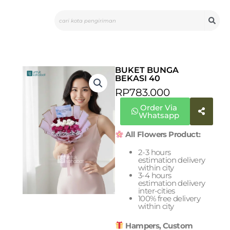
Skip
Search
to
content
BUKET BUNGA
BEKASI 40
RP
783.000
Order Via
Whatsapp
All Flowers Product:
2-3 hours
estimation delivery
within city
3-4 hours
estimation delivery
inter-cities
100% free delivery
within city
Hampers, Custom