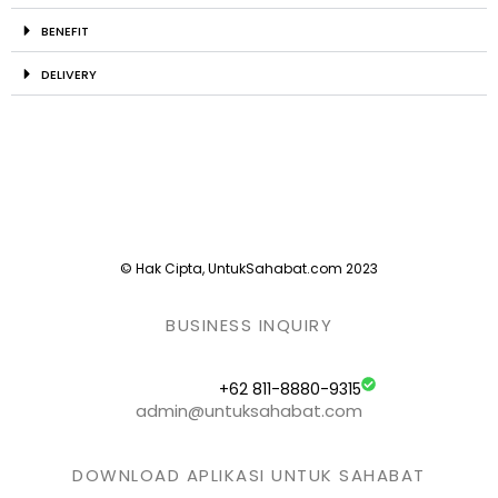
BENEFIT
DELIVERY
© Hak Cipta, UntukSahabat.com 2023
BUSINESS INQUIRY
+62 811-8880-9315
admin@untuksahabat.com
DOWNLOAD APLIKASI UNTUK SAHABAT