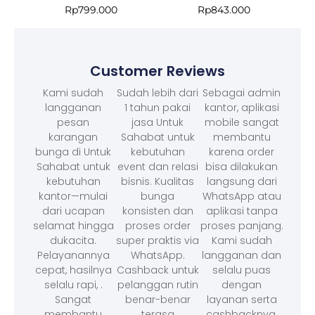
Rp
799.000
Rp
843.000
Customer Reviews
Kami sudah
Sudah lebih dari
Sebagai admin
langganan
1 tahun pakai
kantor, aplikasi
pesan
jasa Untuk
mobile sangat
karangan
Sahabat untuk
membantu
bunga di Untuk
kebutuhan
karena order
Sahabat untuk
event dan relasi
bisa dilakukan
kebutuhan
bisnis. Kualitas
langsung dari
kantor—mulai
bunga
WhatsApp atau
dari ucapan
konsisten dan
aplikasi tanpa
selamat hingga
proses order
proses panjang.
dukacita.
super praktis via
Kami sudah
Pelayanannya
WhatsApp.
langganan dan
cepat, hasilnya
Cashback untuk
selalu puas
selalu rapi, .
pelanggan rutin
dengan
Sangat
benar-benar
layanan serta
membantu
terasa
cashbacknya.