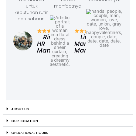
untuk
manfaatnya.
kebutuhan rutin
perusahaan.
– F
Ad
– Rina,
– Linda,
HR
Marketing
Manager
Manager
ABOUT US
OUR LOCATION
OPERATIONAL HOURS