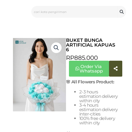
Skip
Search
to
content
BUKET BUNGA
ARTIFICIAL KAPUAS
6
RP
885.000
Order Via
Whatsapp
🌸 All Flowers Product:
2-3 hours
estimation delivery
within city
3-4 hours
estimation delivery
inter-cities
100% free delivery
within city