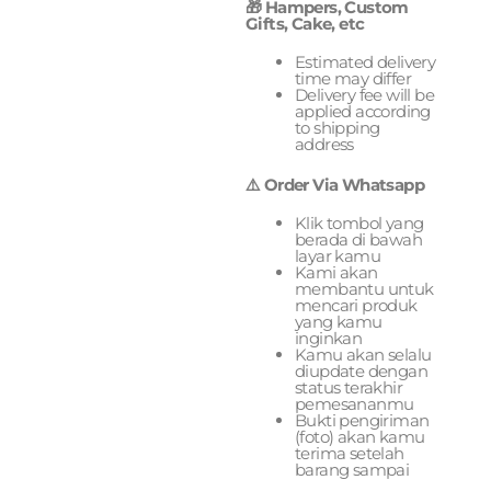
🎁 Hampers, Custom
Gifts, Cake, etc
Estimated delivery
time may differ
Delivery fee will be
applied according
to shipping
address
⚠️ Order Via Whatsapp
Klik tombol yang
berada di bawah
layar kamu
Kami akan
membantu untuk
mencari produk
yang kamu
inginkan
Kamu akan selalu
diupdate dengan
status terakhir
pemesananmu
Bukti pengiriman
(foto) akan kamu
terima setelah
barang sampai