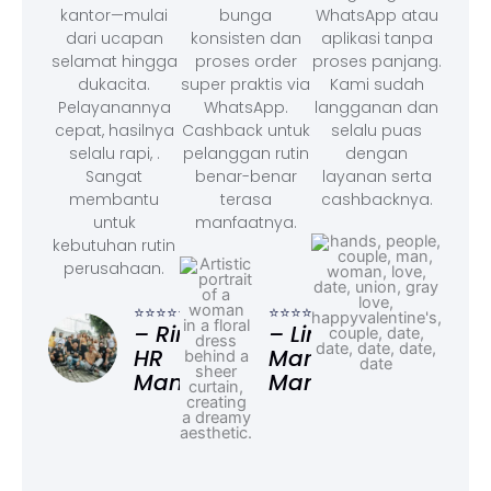
kantor—mulai
bunga
WhatsApp atau
dari ucapan
konsisten dan
aplikasi tanpa
selamat hingga
proses order
proses panjang.
dukacita.
super praktis via
Kami sudah
Pelayanannya
WhatsApp.
langganan dan
cepat, hasilnya
Cashback untuk
selalu puas
selalu rapi, .
pelanggan rutin
dengan
Sangat
benar-benar
layanan serta
membantu
terasa
cashbacknya.
untuk
manfaatnya.
kebutuhan rutin
perusahaan.
⭐⭐⭐
– F
⭐⭐⭐⭐⭐
⭐⭐⭐⭐⭐
Ad
– Rina,
– Linda,
HR
Marketing
Manager
Manager