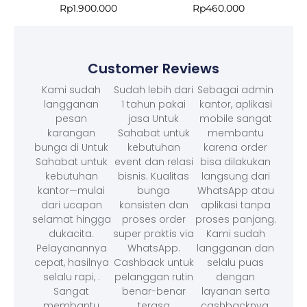
Rp
1.900.000
Rp
460.000
Customer Reviews
Kami sudah
Sudah lebih dari
Sebagai admin
langganan
1 tahun pakai
kantor, aplikasi
pesan
jasa Untuk
mobile sangat
karangan
Sahabat untuk
membantu
bunga di Untuk
kebutuhan
karena order
Sahabat untuk
event dan relasi
bisa dilakukan
kebutuhan
bisnis. Kualitas
langsung dari
kantor—mulai
bunga
WhatsApp atau
dari ucapan
konsisten dan
aplikasi tanpa
selamat hingga
proses order
proses panjang.
dukacita.
super praktis via
Kami sudah
Pelayanannya
WhatsApp.
langganan dan
cepat, hasilnya
Cashback untuk
selalu puas
selalu rapi, .
pelanggan rutin
dengan
Sangat
benar-benar
layanan serta
membantu
terasa
cashbacknya.