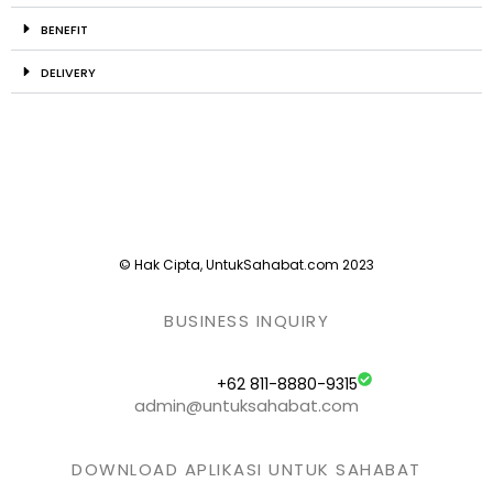
BENEFIT
DELIVERY
© Hak Cipta, UntukSahabat.com 2023
BUSINESS INQUIRY
+62 811-8880-9315
admin@untuksahabat.com
DOWNLOAD APLIKASI UNTUK SAHABAT