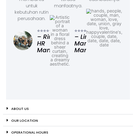
untuk
manfaatnya.
kebutuhan rutin
perusahaan.
⭐⭐⭐
– F
⭐⭐⭐⭐⭐
⭐⭐⭐⭐⭐
Ad
– Rina,
– Linda,
HR
Marketing
Manager
Manager
ABOUT US
OUR LOCATION
OPERATIONAL HOURS