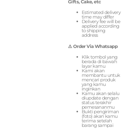
Gifts, Cake, etc
Estimated delivery
time may differ
Delivery fee will be
applied according
to shipping
address
⚠️ Order Via Whatsapp
Klik tombol yang
berada di bawah
layar kamu
Kami akan
membantu untuk
mencari produk
yang kamu
inginkan
Kamu akan selalu
diupdate dengan
status terakhir
pemesananmu
Bukti pengiriman
(foto) akan kamu
terima setelah
barang sampai