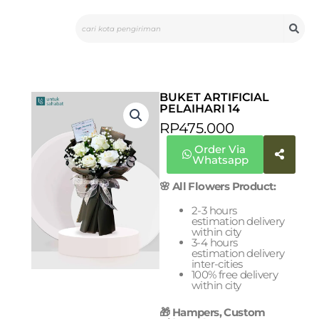
Skip
Search
to
content
BUKET ARTIFICIAL
PELAIHARI 14
RP
475.000
Order Via
Whatsapp
🌸 All Flowers Product:
2-3 hours
estimation delivery
within city
3-4 hours
estimation delivery
inter-cities
100% free delivery
within city
🎁 Hampers, Custom