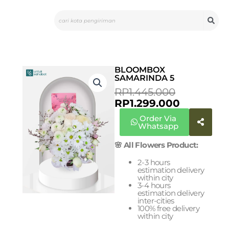
Skip
Search
to
content
BLOOMBOX
SAMARINDA 5
CURREN
ORIGINA
RP
1.445.000
PRICE
PRICE
RP
1.299.000
IS:
WAS:
Order Via
RP1.299.0
RP1.445.0
Whatsapp
🌸 All Flowers Product:
2-3 hours
estimation delivery
within city
3-4 hours
estimation delivery
inter-cities
100% free delivery
within city