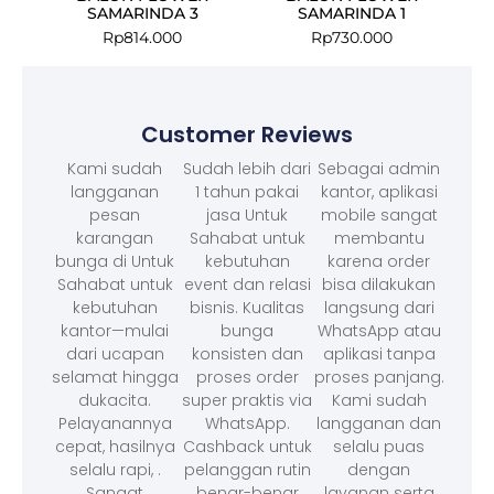
SAMARINDA 3
SAMARINDA 1
Rp
814.000
Rp
730.000
Customer Reviews
Kami sudah
Sudah lebih dari
Sebagai admin
langganan
1 tahun pakai
kantor, aplikasi
pesan
jasa Untuk
mobile sangat
karangan
Sahabat untuk
membantu
bunga di Untuk
kebutuhan
karena order
Sahabat untuk
event dan relasi
bisa dilakukan
kebutuhan
bisnis. Kualitas
langsung dari
kantor—mulai
bunga
WhatsApp atau
dari ucapan
konsisten dan
aplikasi tanpa
selamat hingga
proses order
proses panjang.
dukacita.
super praktis via
Kami sudah
Pelayanannya
WhatsApp.
langganan dan
cepat, hasilnya
Cashback untuk
selalu puas
selalu rapi, .
pelanggan rutin
dengan
Sangat
benar-benar
layanan serta