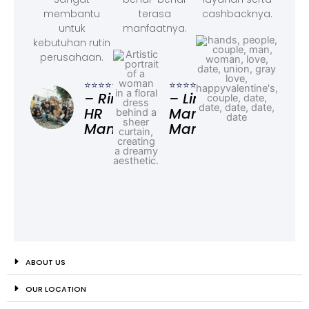
membantu
terasa
cashbacknya.
untuk
manfaatnya.
kebutuhan rutin
perusahaan.
⭐⭐⭐
– F
⭐⭐⭐⭐⭐
⭐⭐⭐⭐⭐
Ad
– Rina,
– Linda,
HR
Marketing
Manager
Manager
ABOUT US
OUR LOCATION