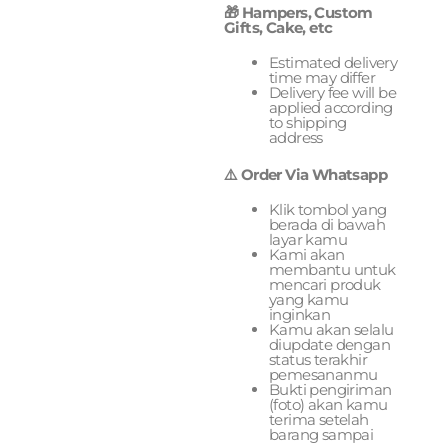
🎁 Hampers, Custom
Gifts, Cake, etc
Estimated delivery
time may differ
Delivery fee will be
applied according
to shipping
address
⚠️ Order Via Whatsapp
Klik tombol yang
berada di bawah
layar kamu
Kami akan
membantu untuk
mencari produk
yang kamu
inginkan
Kamu akan selalu
diupdate dengan
status terakhir
pemesananmu
Bukti pengiriman
(foto) akan kamu
terima setelah
barang sampai