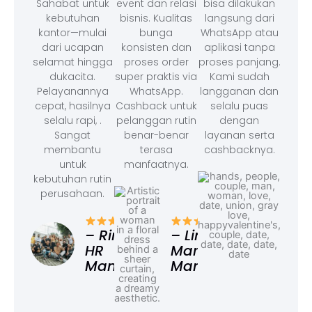
Sahabat untuk
event dan relasi
bisa dilakukan
kebutuhan
bisnis. Kualitas
langsung dari
kantor—mulai
bunga
WhatsApp atau
dari ucapan
konsisten dan
aplikasi tanpa
selamat hingga
proses order
proses panjang.
dukacita.
super praktis via
Kami sudah
Pelayanannya
WhatsApp.
langganan dan
cepat, hasilnya
Cashback untuk
selalu puas
selalu rapi, .
pelanggan rutin
dengan
Sangat
benar-benar
layanan serta
membantu
terasa
cashbacknya.
untuk
manfaatnya.
kebutuhan rutin
perusahaan.
– F
Ad
– Rina,
– Linda,
HR
Marketing
Manager
Manager