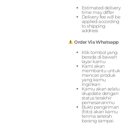
Estimated delivery
time may differ
Delivery fee will be
applied according
to shipping
address
Order Via Whatsapp
Klik tombol yang
berada di bawah
layar kamu
Kami akan
membantu untuk
mencari produk
yang kamu
inginkan
Kamu akan selalu
diupdate dengan
status terakhir
pemesananmu
Bukti pengiriman
(foto) akan kamu
terima setelah
barang sampai