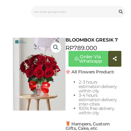
Skip
Search
to
content
BLOOMBOX GRESIK 7
RP
789.000
Order Via
Whatsapp
All Flowers Product:
2-3 hours
estimation delivery
within city
3-4 hours
estimation delivery
inter-cities
100% free delivery
within city
Hampers, Custom
Gifts, Cake, etc