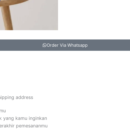
Order Via Whatsapp
hipping address
amu
k yang kamu inginkan
terakhir pemesananmu