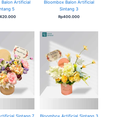
Balon Artificial
Bloombox Balon Artificial
ntang 5
Sintang 3
420.000
Rp
400.000
tificial Sintang 7
Bloombox Artificial Sintang 3