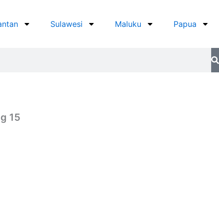
antan
Sulawesi
Maluku
Papua
ng 15