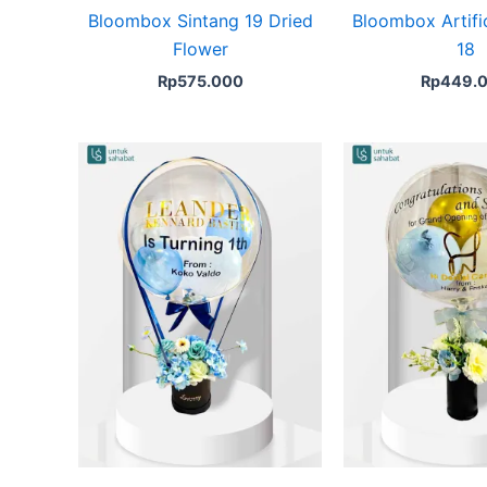
Bloombox Sintang 19 Dried
Bloombox Artific
Flower
18
Rp
575.000
Rp
449.