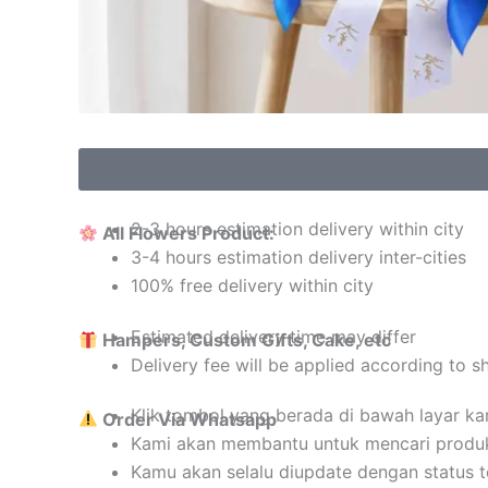
2-3 hours estimation delivery within city
All Flowers Product:
3-4 hours estimation delivery inter-cities
100% free delivery within city
Estimated delivery time may differ
Hampers, Custom Gifts, Cake, etc
Delivery fee will be applied according to s
Klik tombol yang berada di bawah layar k
Order Via Whatsapp
Kami akan membantu untuk mencari produ
Kamu akan selalu diupdate dengan status 