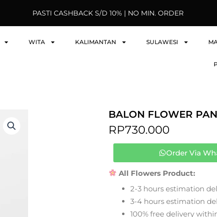
PASTI CASHBACK S/D 10% | NO MIN. ORDER
WITA
KALIMANTAN
SULAWESI
M
BALON FLOWER PAN
RP
730.000
Order Via Wh
All Flowers Product:
2-3 hours estimation del
3-4 hours estimation deli
100% free delivery within