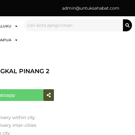
admin@untuksahabat.com
Search
ALUKU
PAPUA
GKAL PINANG 2
atsapp
ivery within city
very inter-cities
 city