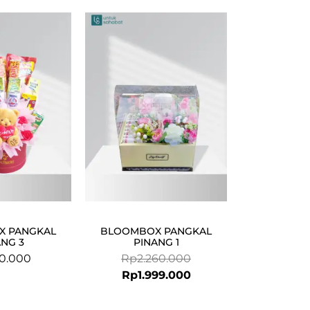
Current
Original
price
price
is:
was:
Rp1.999.000.
Rp2.260.000.
X PANGKAL
BLOOMBOX PANGKAL
ANG 3
PINANG 1
0.000
Rp
2.260.000
Rp
1.999.000