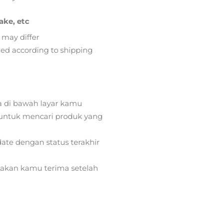
ake, etc
 may differ
lied according to shipping
a di bawah layar kamu
ntuk mencari produk yang
ate dengan status terakhir
) akan kamu terima setelah