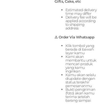
Gifts, Cake, etc
Estimated delivery
time may differ
Delivery fee will be
applied according
to shipping
address
⚠️ Order Via Whatsapp
Klik tombol yang
berada di bawah
layar kamu
Kami akan
membantu untuk
mencari produk
yang kamu
inginkan
Kamu akan selalu
diupdate dengan
status terakhir
pemesananmu
Bukti pengiriman
(foto) akan kamu
terima setelah
barang sampai