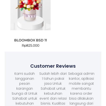
BLOOMBOX BSD 11
Rp
825.000
Customer Reviews
Kami sudah
Sudah lebih dari
Sebagai admin
langganan
1 tahun pakai
kantor, aplikasi
pesan
jasa Untuk
mobile sangat
karangan
Sahabat untuk
membantu
bunga di Untuk
kebutuhan
karena order
Sahabat untuk
event dan relasi
bisa dilakukan
kebutuhan
bisnis. Kualitas
langsung dari