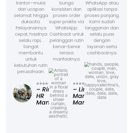
kantor—mulai
bunga
WhatsApp atau
dari ucapan
konsisten dan
aplikasi tanpa
selamat hingga
proses order
proses panjang.
dukacita.
super praktis via
Kami sudah
Pelayanannya
WhatsApp.
langganan dan
cepat, hasilnya
Cashback untuk
selalu puas
selalu rapi, .
pelanggan rutin
dengan
Sangat
benar-benar
layanan serta
membantu
terasa
cashbacknya.
untuk
manfaatnya.
kebutuhan rutin
perusahaan.
⭐⭐⭐
– F
⭐⭐⭐⭐⭐
⭐⭐⭐⭐⭐
Ad
– Rina,
– Linda,
HR
Marketing
Manager
Manager