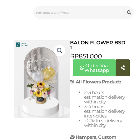
Skip
Search
to
content
BALON FLOWER BSD
1
RP
851.000
Order Via
Whatsapp
🌸 All Flowers Product:
2-3 hours
estimation delivery
within city
3-4 hours
estimation delivery
inter-cities
100% free delivery
within city
🎁 Hampers, Custom