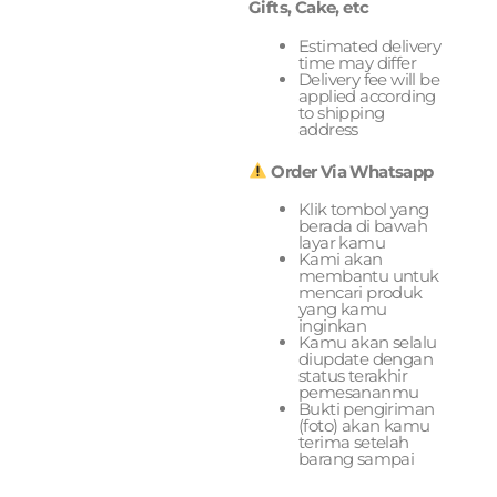
Gifts, Cake, etc
Estimated delivery
time may differ
Delivery fee will be
applied according
to shipping
address
Order Via Whatsapp
Klik tombol yang
berada di bawah
layar kamu
Kami akan
membantu untuk
mencari produk
yang kamu
inginkan
Kamu akan selalu
diupdate dengan
status terakhir
pemesananmu
Bukti pengiriman
(foto) akan kamu
terima setelah
barang sampai