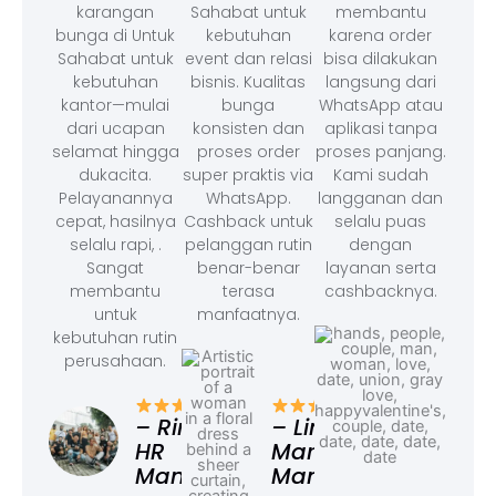
karangan
Sahabat untuk
membantu
bunga di Untuk
kebutuhan
karena order
Sahabat untuk
event dan relasi
bisa dilakukan
kebutuhan
bisnis. Kualitas
langsung dari
kantor—mulai
bunga
WhatsApp atau
dari ucapan
konsisten dan
aplikasi tanpa
selamat hingga
proses order
proses panjang.
dukacita.
super praktis via
Kami sudah
Pelayanannya
WhatsApp.
langganan dan
cepat, hasilnya
Cashback untuk
selalu puas
selalu rapi, .
pelanggan rutin
dengan
Sangat
benar-benar
layanan serta
membantu
terasa
cashbacknya.
untuk
manfaatnya.
kebutuhan rutin
perusahaan.
– F
Ad
– Rina,
– Linda,
HR
Marketing
Manager
Manager