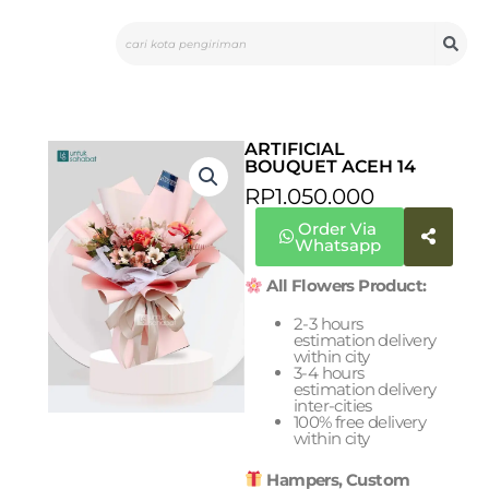
Skip
Search
to
content
ARTIFICIAL
BOUQUET ACEH 14
RP
1.050.000
Order Via
Whatsapp
All Flowers Product:
2-3 hours
estimation delivery
within city
3-4 hours
estimation delivery
inter-cities
100% free delivery
within city
Hampers, Custom