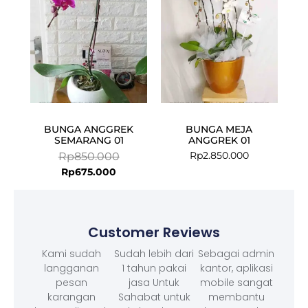
BUNGA ANGGREK
BUNGA MEJA
SEMARANG 01
ANGGREK 01
Rp
2.850.000
Rp
850.000
Rp
675.000
Customer Reviews
Kami sudah
Sudah lebih dari
Sebagai admin
langganan
1 tahun pakai
kantor, aplikasi
pesan
jasa Untuk
mobile sangat
karangan
Sahabat untuk
membantu