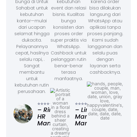
bunga di Untuk
kebutuhan
karena order
Sahabat untuk
event dan relasi
bisa dilakukan
kebutuhan
bisnis. Kualitas
langsung dari
kantor—mulai
bunga
WhatsApp atau
dari ucapan
konsisten dan
aplikasi tanpa
selamat hingga
proses order
proses panjang.
dukacita.
super praktis via
Kami sudah
Pelayanannya
WhatsApp.
langganan dan
cepat, hasilnya
Cashback untuk
selalu puas
selalu rapi, .
pelanggan rutin
dengan
Sangat
benar-benar
layanan serta
membantu
terasa
cashbacknya.
untuk
manfaatnya.
kebutuhan rutin
perusahaan.
⭐⭐⭐
– F
⭐⭐⭐⭐⭐
⭐⭐⭐⭐⭐
Ad
– Rina,
– Linda,
HR
Marketing
Manager
Manager