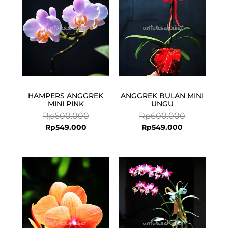
HAMPERS ANGGREK
ANGGREK BULAN MINI
MINI PINK
UNGU
Rp
600.000
Rp
600.000
Rp
549.000
Rp
549.000
Current
Original
price
price
is:
was:
Rp549.000.
Rp600.000.