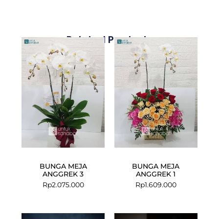
Related Products
BUNGA MEJA
BUNGA MEJA
ANGGREK 3
ANGGREK 1
Rp
2.075.000
Rp
1.609.000
Current
Original
Current
Original