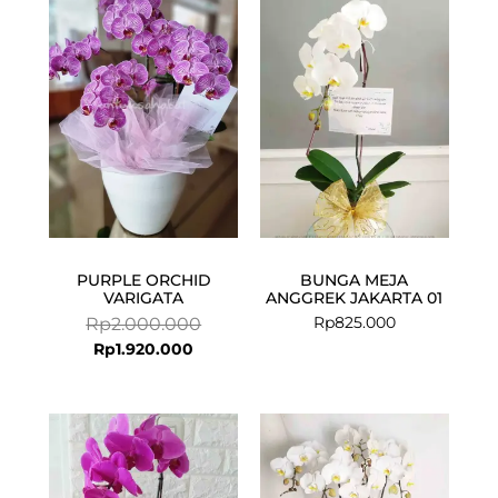
price
price
is:
was:
Rp1.920.000.
Rp2.000.000.
PURPLE ORCHID
BUNGA MEJA
VARIGATA
ANGGREK JAKARTA 01
Rp
825.000
Rp
2.000.000
Rp
1.920.000
Current
Original
price
price
is:
was:
Rp675.000.
Rp850.000.