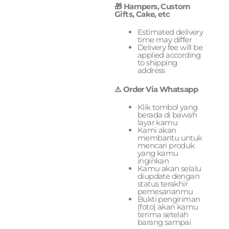
🎁 Hampers, Custom
Gifts, Cake, etc
Estimated delivery
time may differ
Delivery fee will be
applied according
to shipping
address
⚠️ Order Via Whatsapp
Klik tombol yang
berada di bawah
layar kamu
Kami akan
membantu untuk
mencari produk
yang kamu
inginkan
Kamu akan selalu
diupdate dengan
status terakhir
pemesananmu
Bukti pengiriman
(foto) akan kamu
terima setelah
barang sampai