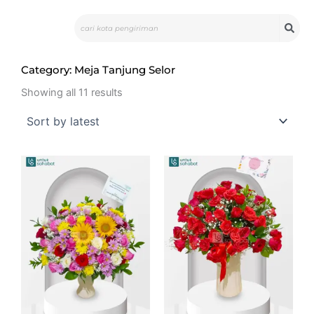
Skip
Search
to
content
Category: Meja Tanjung Selor
Sorted
by
Showing all 11 results
latest