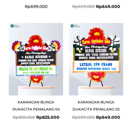
Rp
699.000
Rp
699.000
Rp
649.000
Original
Current
Original
Curre
price
price
price
price
was:
is:
was:
is:
Rp850.000.
Rp825.000.
Rp699.000.
Rp649
KARANGAN BUNGA
KARANGAN BUNGA
DUKACITA PEMALANG 04
DUKACITA PEMALANG 03
Rp
850.000
Rp
825.000
Rp
699.000
Rp
649.000