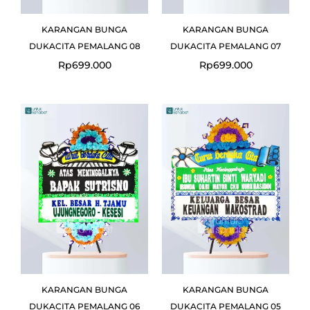
KARANGAN BUNGA
KARANGAN BUNGA
DUKACITA PEMALANG 08
DUKACITA PEMALANG 07
Rp
699.000
Rp
699.000
Original
Curre
price
price
was:
is:
Rp699.000.
Rp649
KARANGAN BUNGA
KARANGAN BUNGA
DUKACITA PEMALANG 06
DUKACITA PEMALANG 05