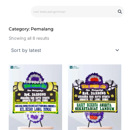
Skip
Search
to
content
Category: Pemalang
Sorted
by
Showing all 8 results
latest