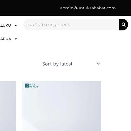
admin@untuksahabat.com
Search
ALUKU
PAPUA