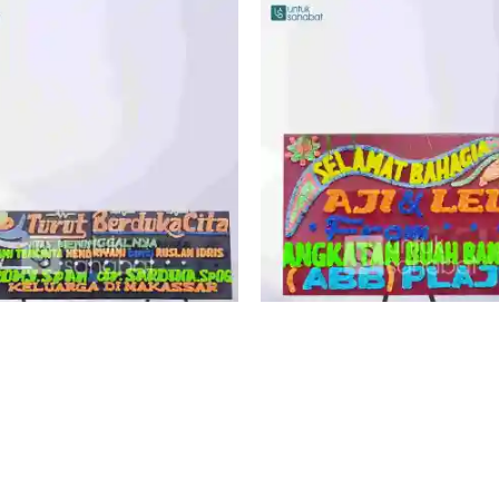
GAN BUNGA DUKACITA JAMBI 01
KARANGAN BUNGA WEDDING JA
Rp
549.000
Rp
399.000