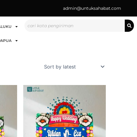
admin@untuksahabat.com
Search
ALUKU
PAPUA