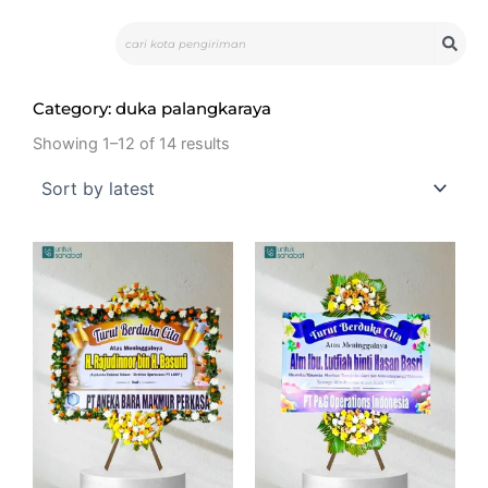
Skip
Search
to
content
Category: duka palangkaraya
Sorted
by
Showing 1–12 of 14 results
latest