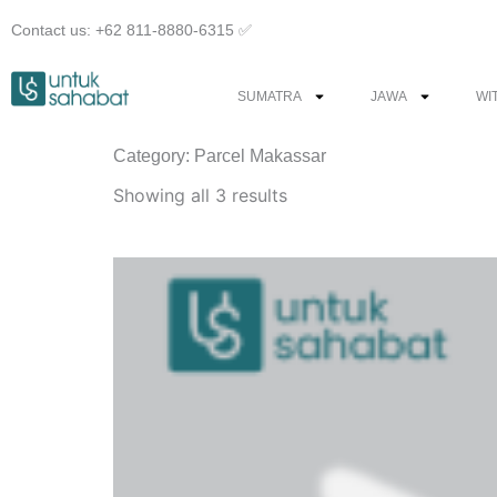
Skip
Contact us: +62 811-8880-6315 ✅︎
to
content
SUMATRA
JAWA
WI
Category: Parcel Makassar
Sorted
by
Showing all 3 results
latest