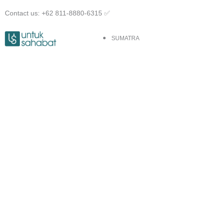
Skip
Contact us: +62 811-8880-6315 ✅︎
to
content
SUMATRA