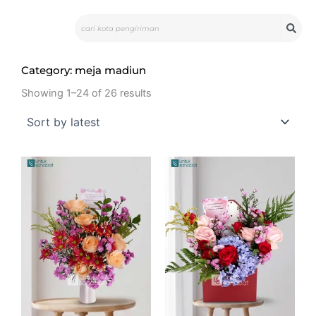
Skip
Search
to
content
Category: meja madiun
Showing 1–24 of 26 results