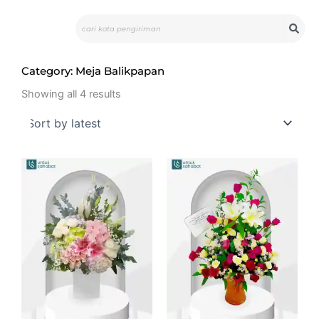
Skip
Search
to
content
Category: Meja Balikpapan
Sorted
by
Showing all 4 results
latest